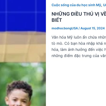
,
Cuộc sống của du học sinh Mỹ
U
NHỮNG ĐIỀU THÚ VỊ VỀ
BIẾT
modhocbongUSA
/
August 15, 2024
Văn hóa Mỹ luôn ẩn chứa những
tò mò. Có bạn hòa nhập khá n
hóa, làm ảnh hưởng đến việc h
những điểm đặc trưng của vă