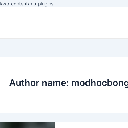
Skip
/wp-content/mu-plugins
to
content
Author name: modhocbon