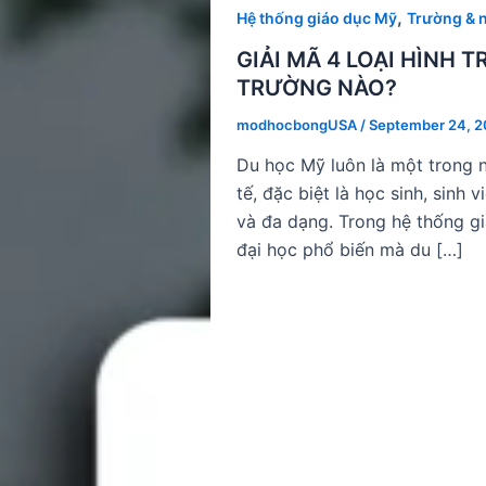
,
Hệ thống giáo dục Mỹ
Trường & 
GIẢI MÃ 4 LOẠI HÌNH 
TRƯỜNG NÀO?
modhocbongUSA
/
September 24, 
Du học Mỹ luôn là một trong 
tế, đặc biệt là học sinh, sinh
và đa dạng. Trong hệ thống g
đại học phổ biến mà du […]