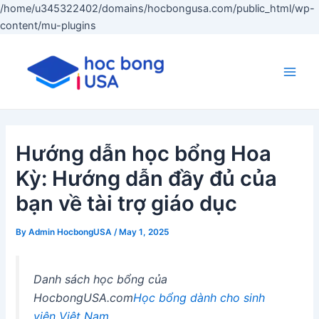
/home/u345322402/domains/hocbongusa.com/public_html/wp-
Skip
content/mu-plugins
to
content
Main
Men
Hướng dẫn học bổng Hoa
Kỳ: Hướng dẫn đầy đủ của
bạn về tài trợ giáo dục
By
Admin HocbongUSA
/
May 1, 2025
Danh sách học bổng của
HocbongUSA.com
Học bổng dành cho sinh
viên Việt Nam