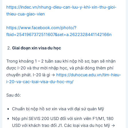
https://indec.vn/nhung-dieu-can-luu-y-khi-xin-thu-gioi-
thieu-cua-giao-vien
https://www.facebook.com/photo/?
fbid=2541967372511607&set=a.2622328441142166n
Giai đoạn xin visa du học
Trong khoảng 1 – 2 tuần sau khi nộp hồ sơ, bạn sẽ nhận
được I-20 và thư mời nhập học, và phải đóng thêm phí
chuyển phát. I-20 là gì ->
https://duhocue.edu.vn/tim-hieu-
i-20-va-cac-loai-visa-du-hoc-my/
Sau đó:
Chuẩn bị nộp hồ sơ xin visa với đại sứ quán Mỹ
Nộp phí SEVIS 200 USD đối với sinh viên F1/M1, 180
USD với khách trao đổi J1. Các loại visa du học Mỹ ->