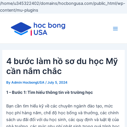
/home/u345322402/domains/hocbongusa.com/public_html/wp-
Skip
content/mu-plugins
to
content
Main
Men
4 bước làm hồ sơ du học Mỹ
cần nắm chắc
By
Admin HocbongUSA
/
July 5, 2024
1 – Bước 1: Tìm hiểu thông tin về trường học
Bạn cần tìm hiểu kỹ về các chuyên ngành đào tạo, mức
học phí hàng năm, chế độ học bổng và thưởng, các chính
sách ưu đãi đối với du học sinh, các quy định và luật lệ của
nhà trường, các mức phụ phí phát sinh trong quá trình học