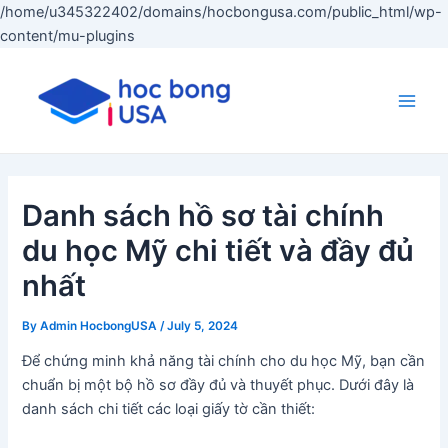
/home/u345322402/domains/hocbongusa.com/public_html/wp-
Skip
content/mu-plugins
to
content
Main
Men
Danh sách hồ sơ tài chính
du học Mỹ chi tiết và đầy đủ
nhất
By
Admin HocbongUSA
/
July 5, 2024
Để chứng minh khả năng tài chính cho du học Mỹ, bạn cần
chuẩn bị một bộ hồ sơ đầy đủ và thuyết phục. Dưới đây là
danh sách chi tiết các loại giấy tờ cần thiết: