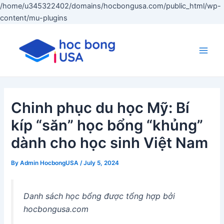
/home/u345322402/domains/hocbongusa.com/public_html/wp-
Skip
content/mu-plugins
to
content
Main
Men
Chinh phục du học Mỹ: Bí
kíp “săn” học bổng “khủng”
dành cho học sinh Việt Nam
By
Admin HocbongUSA
/
July 5, 2024
Danh sách học bổng được tổng hợp bởi
hocbongusa.com